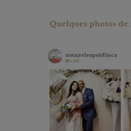
Quelques photos de n
notaireleopoldlinca
1 328