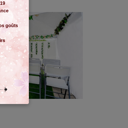
-19
tance
vos goûts
irs