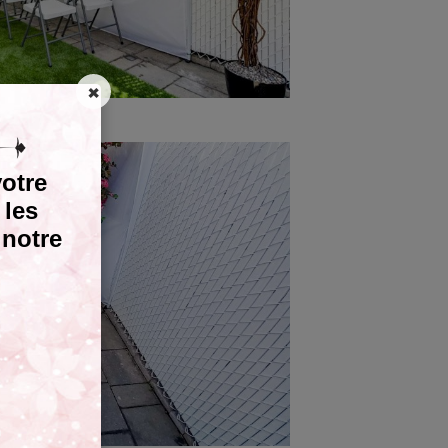
×
votre
 les
 notre