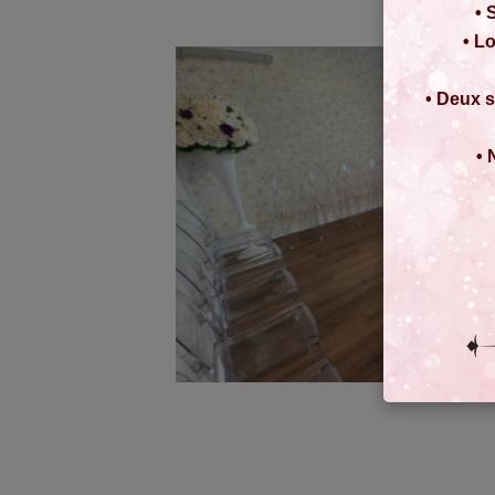
• 
• Lo
• Deux s
• 