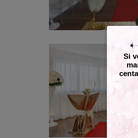
Si v
mar
centa