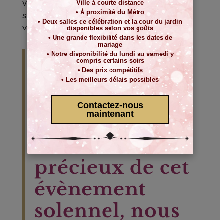
vos invités et vous-même en ce jour très
Ville à courte distance
• À proximité du Métro
spécial que vous voulez aussi unique que
• Deux salles de célébration et la cour du jardin
votre communion et que votre amour.
disponibles selon vos goûts
• Une grande flexibilité dans les dates de
mariage
Parce que vos
• Notre disponibilité du lundi au samedi y
compris certains soirs
• Des prix compétitifs
photos de
• Les meilleurs délais possibles
mariage civil
Contactez-nous
maintenant
capteront les
instants
précieux de cet
évènement
solennel, nous