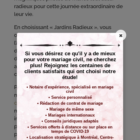
radieux pour cette journée extraordinaire de
leur vie.
En choisissant « Jardins Radieux », vous
×
optez pour la réunion de deux mondes, pour
l’alliance de la nature et de la ville. La
décoration florale aérée est synonyme
Si vous désirez ce qu'il y a de mieux
d’intimité et de romantisme. Vous pourrez
pour votre mariage civil, ne cherchez
plus! Rejoignez les centaines de
ainsi avoir une cérémonie au charme de la
clients satisfaits qui ont choisi notre
campagne, et ce, même en plein Montréal.
étude!
Pour un cadre bucolique au cœur de la
• Notaire d'expérience, spécialisé en mariage
civil
métropole, choisissez l’Étude Lincà, pour
• Service personnalisé
célébrer
votre mariage civil et faire de ces
• Rédaction de contrat de mariage
• Mariage de même sexe
moments précieux, des souvenirs
• Mariages internationaux
inoubliables et de superbes photos. Avec en
• Conseils juridiques adaptés
plus, une touche d’évasion aux accents
• Services offerts à distance ou sur place en
temps de COVID-19
paradisiaques et intemporels qui saura ravir
• Localisation stratégique à Montréal, Centre-