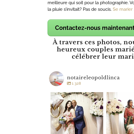
meilleure qui soit pour la photographie. 
la pluie s’invitait? Pas de soucis.
Se marier 
Contactez-nous maintenant
À travers ces photos, n
heureux couples mariés 
célébrer leur mari
notaireleopoldlinca
1 328