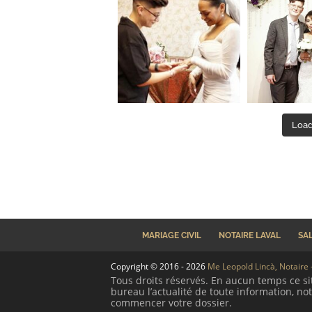
Load
MARIAGE CIVIL
NOTAIRE LAVAL
SA
Copyright © 2016 - 2026
Me Leopold Lincà, Notaire –
Tous droits réservés. En aucun temps ce si
bureau l’actualité de toute information, not
commencer votre dossier.