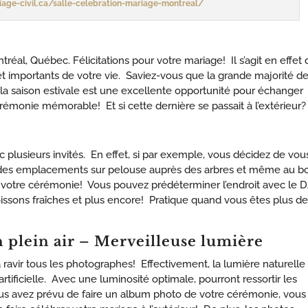
age-civil.ca/salle-celebration-mariage-montreal/
éal, Québec. Félicitations pour votre mariage! Il s’agit en effet 
t importants de votre vie. Saviez-vous que la grande majorité d
 la saison estivale est une excellente opportunité pour échanger
monie mémorable! Et si cette dernière se passait à l’extérieur?
c plusieurs invités. En effet, si par exemple, vous décidez de vou
de des emplacements sur pelouse auprès des arbres et même au b
our votre cérémonie! Vous pouvez prédéterminer l’endroit avec le D
boissons fraîches et plus encore! Pratique quand vous êtes plus de
plein air – Merveilleuse lumière
 ravir tous les photographes! Effectivement, la lumière naturelle
artificielle. Avec une luminosité optimale, pourront ressortir les
ous avez prévu de faire un album photo de votre cérémonie, vous