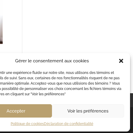
Gérer le consentement aux cookies
ntir une expérience fluide sur notre site, nous utilisons des témoins et
ils de suivi. Sans eux, certaines de nos fonctionnalités risquent de ne pas
manière optimale. Acceptez-vous que nous utilisions des témoins ? Vous
a possibilité de personnaliser vos choix concernant les fichiers témoins via
es en cliquant sur "Voir les préférences"
GE
NOTAIRE MARIAGE
CONTACT
Accepter
Voir les préférences
vez vérifier avec notre
ures et nos disponibilités, avant de
Politique de cookies
Déclaration de confidentialité