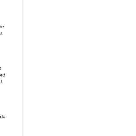
de
es
s
ord
J,
 du