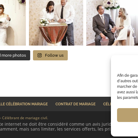
 more photos
Follow us
Afin de gara
d'autres out
marcher de 
avez aussi l
les paramètr
LLE CÉLÉBRATION MARIAGE
CONTRAT DE MARIAGE
CÉLÉBRANT MARIA
 Célébrant de mariage civil.
te internet ne doit être considéré comme un avis juridique. Vous de
amment, mais sans limiter, les services offerts, les prix, les procéd