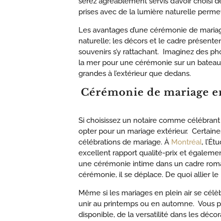
serez agréablement servis d’avoir choisi de
prises avec de la lumière naturelle perm
Les avantages d’une cérémonie de mariage
naturelle; les décors et le cadre présente
souvenirs s’y rattachant. Imaginez des ph
la mer pour une cérémonie sur un bateau. 
grandes à l’extérieur que dedans.
Cérémonie de mariage en 
Si choisissez un notaire comme célébrant
opter pour un mariage extérieur. Certaine
célébrations de mariage. À
Montréal
, l’É
excellent rapport qualité-prix et égaleme
une cérémonie intime dans un cadre romant
cérémonie, il se déplace. De quoi allier 
Même si les mariages en plein air se célèb
unir au printemps ou en automne. Vous p
disponible, de la versatilité dans les décor