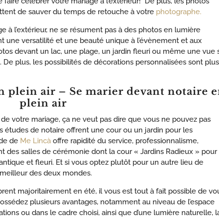
 faire célébrer votre mariage à l’extérieur! De plus, les photos
ettent de sauver du temps de retouche à votre
photographe.
 à l’extérieur, ne se résument pas à des photos en lumière
nt une versatilité et une beauté unique à l’évènement et aux
otos devant un lac, une plage, un jardin fleuri ou même une vue 
De plus, les possibilités de décorations personnalisées sont plus
plein air – Se marier devant notaire 
plein air
 de votre mariage, ça ne veut pas dire que vous ne pouvez pas
s études de notaire offrent une cour ou un jardin pour les
tude de
Me Lincà
offre rapidité du service, professionnalisme,
nt des salles de cérémonie dont la cour « Jardins Radieux » pour
ique et fleuri. Et si vous optez plutôt pour un autre lieu de
le meilleur des deux mondes.
rent majoritairement en été, il vous est tout à fait possible de vo
ossédez plusieurs avantages, notamment au niveau de l’espace
ations ou dans le cadre choisi, ainsi que d’une lumière naturelle, l